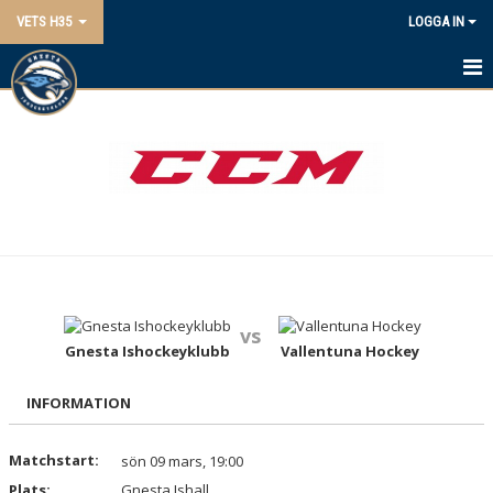
VETS H35
LOGGA IN
HEM
NYHETER
KALENDER
TRUPPEN
BILDGALLERI
vs
DOKUMENT
Gnesta Ishockeyklubb
Vallentuna Hockey
KONTAKT
INFORMATION
TÄVLING
Matchstart:
sön 09 mars, 19:00
Plats:
Gnesta Ishall