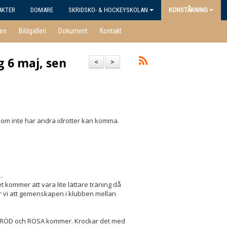
AKTER
DOMARE
SKRIDSKO- & HOCKEYSKOLAN
KONSTÅKNING
en
Bildgalleri
Dokument
Kontakt
g 6 maj, sen
<
>
a som inte har andra idrotter kan komma.
.
t kommer att vara lite lättare träning då
er vi att gemenskapen i klubben mellan
 från RÖD och ROSA kommer. Krockar det med