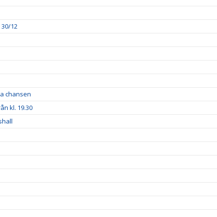
 30/12
sta chansen
n kl. 19.30
shall