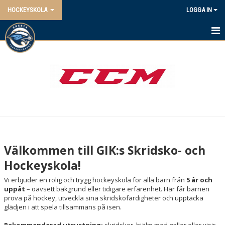
HOCKEYSKOLA
LOGGA IN
HEM
NYHETER
KALENDER
MATCHER
TRUPPEN
Välkommen till GIK:s Skridsko- och
BILDGALLERI
Hockeyskola!
Vi erbjuder en rolig och trygg hockeyskola för alla barn från
5 år och
DOKUMENT
uppåt
– oavsett bakgrund eller tidigare erfarenhet. Här får barnen
prova på hockey, utveckla sina skridskofärdigheter och upptäcka
glädjen i att spela tillsammans på isen.