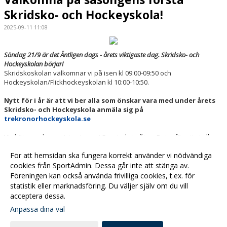
Skridsko- och Hockeyskola!
2025-09-11 11:08
Söndag 21/9 är det Äntligen dags - årets viktigaste dag. Skridsko- och
Hockeyskolan börjar!
Skridskoskolan välkomnar vi på isen kl 09:00-09:50 och
Hockeyskolan/Flickhockeyskolan kl 10:00-10:50.
Nytt för i år är att vi ber alla som önskar vara med under årets
Skridsko- och Hockeyskola anmäla sig på
trekronorhockeyskola.se
Vi sköter sedan registreringen i Sportadmin åt er. Detta för att ni
alla
ska omfattas av försäkringen
och för att förenkla förbundets
statistikarbete.
För att hemsidan ska fungera korrekt använder vi nödvändiga
cookies från SportAdmin. Dessa går inte att stänga av.
Föreningen kan också använda frivilliga cookies, t.ex. för
statistik eller marknadsföring. Du väljer själv om du vill
acceptera dessa.
Anpassa dina val
Cookie-
Gå till