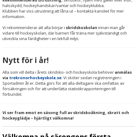
Rekommenderad utrustning:
skridskor, hjälm med galler eller visir,
halsskydd, hockeyhandskar/vantar och hockeyklubba.
Klubben har viss utrustning att låna ut – kontakta kansliet för mer
information.
Vi rekommenderar att alla börjar i
skridskoskolan
innan man går
vidare till hockeyskolan, där barnen får träna mer självständigt och
utveckla sina färdigheter i en lekfull miljö.
Nytt för i år!
Alla som vill delta i årets skridsko- och hockeyskola behöver
anmälas
via
trekronorhockeyskola.se
. Vi sköter sedan registreringen i
Sportadmin åt er. Detta görs för att alla deltagare ska omfattas av
försäkringen och för att underlätta statistikrapporteringen till
förbundet.
Vi ser fram emot en säsong full av skridskoåkning, skratt och
hockeyglädje – hjärtligt välkomna!
Välkomna på säsongens första