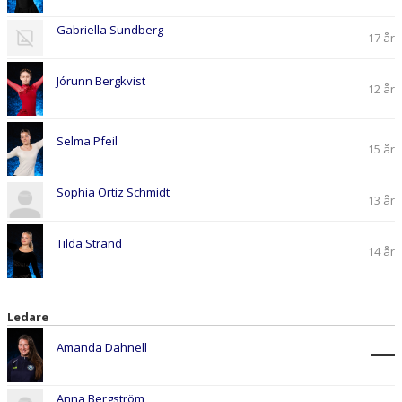
Gabriella Sundberg
17 år
Jórunn Bergkvist
12 år
Selma Pfeil
15 år
Sophia Ortiz Schmidt
13 år
Tilda Strand
14 år
Ledare
Amanda Dahnell
Anna Bergström