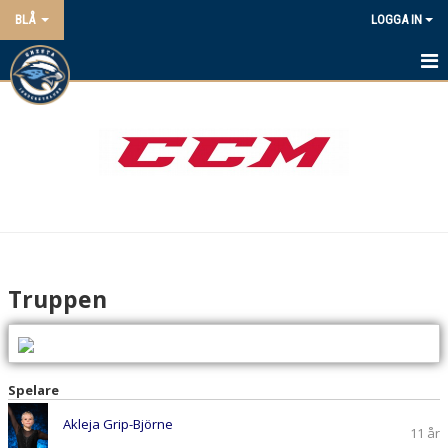
BLÅ
LOGGA IN
HEM
NYHETER
KALENDER
MATCHER
TRUPPEN
Truppen
BILDGALLERI
DOKUMENT
Spelare
KONTAKT
Akleja Grip-Björne
11 år