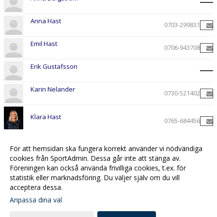
Anna Hast
0703-299831
Emil Hast
0706-943708
Erik Gustafsson
Karin Nelander
0730-521402
Klara Hast
0765-684456
För att hemsidan ska fungera korrekt använder vi nödvändiga
Sophia Nelander-Mundt
0725-499678
cookies från SportAdmin. Dessa går inte att stänga av.
Föreningen kan också använda frivilliga cookies, t.ex. för
statistik eller marknadsföring. Du väljer själv om du vill
acceptera dessa.
Anpassa dina val
Cookie-
Gå till