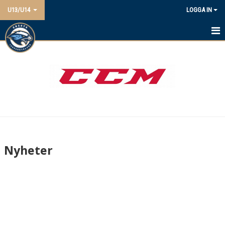
U13/U14
LOGGA IN
HEM
NYHETER
KALENDER
MATCHER
TRUPPEN
Nyheter
BILDGALLERI
DOKUMENT